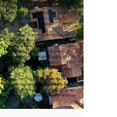
Mit meinem Abschluss als Ingenieur der
Energie- und Umweltsystemtechnik im
Jahr 2008 habe ich mich der Einsparung
von Ressourcen in Gebäuden
verschrieben.
Zu Beginn in der Entwicklung von
innovativen Heizungssystemen, habe ich
später erkannt, dass viele Technologien
bereits vorhanden sind, jedoch bei
Handwerkern und Kunden oft
Unsicherheit darüber besteht, was die
richtige Lösung im Einzelfall ist.
Genau hier möchte ich Ihnen helfen unter
der Vielzahl an Möglichkeiten und
Informationen den richtigen Weg zu
einem ressourcenschonenden Gebäude
zu finden.